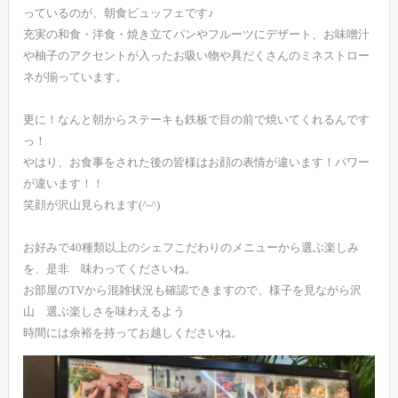
っているのが、朝食ビュッフェです♪
充実の和食・洋食・焼き立てパンやフルーツにデザート、お味噌汁
や柚子のアクセントが入ったお吸い物や具だくさんのミネストロー
ネが揃っています。
更に！なんと朝からステーキも鉄板で目の前で焼いてくれるんです
っ！
やはり、お食事をされた後の皆様はお顔の表情が違います！パワー
が違います！！
笑顔が沢山見られます(^-^)
お好みで40種類以上のシェフこだわりのメニューから選ぶ楽しみ
を、是非 味わってくださいね。
お部屋のTVから混雑状況も確認できますので、様子を見ながら沢
山 選ぶ楽しさを味わえるよう
時間には余裕を持ってお越しくださいね。