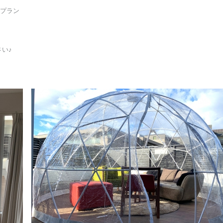
用プラン
い♪