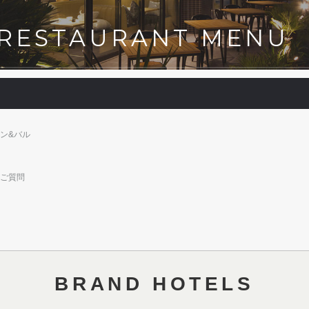
RESTAURANT MENU
ン&バル
ご質問
BRAND HOTELS